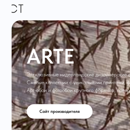
ARTE
Эксклюзивные нидерландские дизайнерские 
Смелые коллекции с уникальными принтами, 
Арт-обои и фотообои крупного формата, прев
Сайт производителя