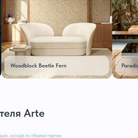
Woodblock Beetle Fern
Paradi
теля Arte
ьно, исходя из объема партии.