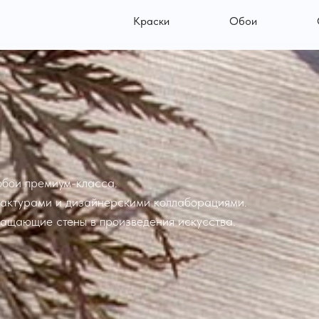
Краски
Обои
обои премиум-класса.
фактурами и дизайнерскими коллаборациями.
ращающие стены в произведения искусства.